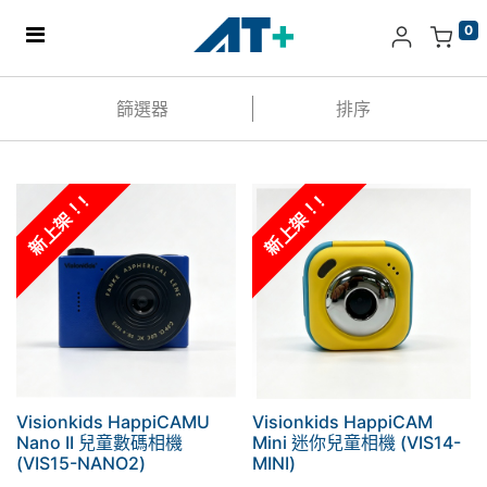
0
主頁
篩選器
排序
產品
新上架！!
新上架！!
Apple
關於我們
分店地址​
更多
Visionkids HappiCAMU
Visionkids HappiCAM
Nano II 兒童數碼相機
Mini 迷你兒童相機 (VIS14-
(VIS15-NANO2)
MINI)