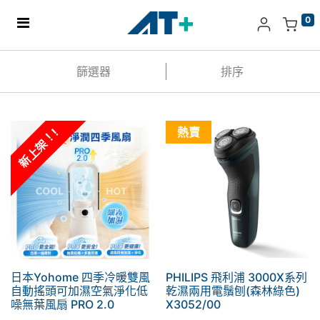
0
主頁
篩選器
排序
產品
熱賣
新上架！!
Apple
關於我們
分店地址​
更多
日本Yohome 四季冷暖雙風
PHILIPS 飛利浦 3000X系列
自動搖頭可加濕空氣淨化低
乾濕兩用電鬚刨(森林綠色)
噪無葉風扇 PRO 2.0
X3052/00