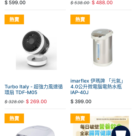
$
599.00
$
488.00
$
538.00
熱賣
熱賣
imarflex 伊瑪牌 「元氣」
Turbo Italy - 超強力風速循
4.0公升微電腦電熱水瓶
環扇 TDF-M05
IAP-40J
$
269.00
$
399.00
$
328.00
熱賣
熱賣